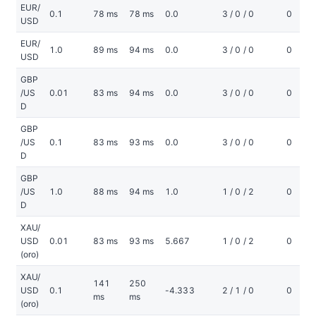
EUR/
0.1
78 ms
78 ms
0.0
3 / 0 / 0
0
USD
EUR/
1.0
89 ms
94 ms
0.0
3 / 0 / 0
0
USD
GBP
/US
0.01
83 ms
94 ms
0.0
3 / 0 / 0
0
D
GBP
/US
0.1
83 ms
93 ms
0.0
3 / 0 / 0
0
D
GBP
/US
1.0
88 ms
94 ms
1.0
1 / 0 / 2
0
D
XAU/
USD
0.01
83 ms
93 ms
5.667
1 / 0 / 2
0
(oro)
XAU/
141
250
USD
0.1
-4.333
2 / 1 / 0
0
ms
ms
(oro)