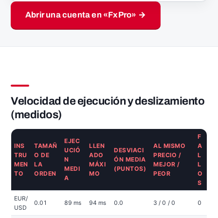
Abrir una cuenta en «FxPro» →
Velocidad de ejecución y deslizamiento
(medidos)
F
EJEC
INS
TAMAÑ
LLEN
AL MISMO
A
UCIÓ
DESVIACI
TRU
O DE
ADO
PRECIO /
L
N
ÓN MEDIA
MEN
LA
MÁXI
MEJOR /
L
MEDI
(PUNTOS)
TO
ORDEN
MO
PEOR
O
A
S
EUR/
0.01
89 ms
94 ms
0.0
3 / 0 / 0
0
USD