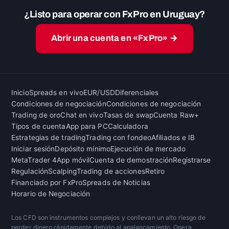
¿Listo para operar con FxPro en Uruguay?
Abrir una cuenta en «FxPro» →
Inicio
Spreads en vivo
EUR/USD
Diferenciales
Condiciones de negociación
Condiciones de negociación
Trading de oro
Chat en vivo
Tasas de swap
Cuenta Raw+
Tipos de cuenta
App para PC
Calculadora
Estrategias de trading
Trading con fondeo
Afiliados e IB
Iniciar sesión
Depósito mínimo
Ejecución de mercado
MetaTrader 4
App móvil
Cuenta de demostración
Registrarse
Regulación
Scalping
Trading de acciones
Retiro
Financiado por FxPro
Spreads de Noticias
Horario de Negociación
Los CFD son instrumentos complejos y conllevan un alto riesgo de
perder dinero rápidamente debido al apalancamiento. Opera