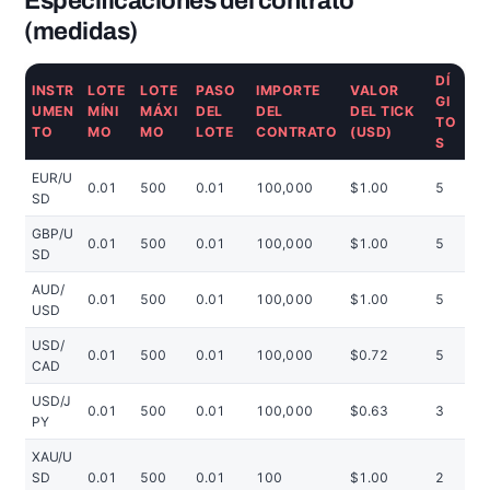
Especificaciones del contrato
(medidas)
DÍ
INSTR
LOTE
LOTE
PASO
IMPORTE
VALOR
GI
UMEN
MÍNI
MÁXI
DEL
DEL
DEL TICK
TO
TO
MO
MO
LOTE
CONTRATO
(USD)
S
EUR/U
0.01
500
0.01
100,000
$1.00
5
SD
GBP/U
0.01
500
0.01
100,000
$1.00
5
SD
AUD/
0.01
500
0.01
100,000
$1.00
5
USD
USD/
0.01
500
0.01
100,000
$0.72
5
CAD
USD/J
0.01
500
0.01
100,000
$0.63
3
PY
XAU/U
SD
0.01
500
0.01
100
$1.00
2